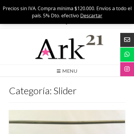
Skip
Cuenca 556 C, CABA
Precios sin IVA. Compra mínima $120.000. Envíos a todo el
to
Precios sin IVA. Compra mínima $120000. Envíos a todo el país. 5% Dto.
país. 5% Dto. efectivo
Descartar
efectivo
content
MENU
Categoría:
Slider