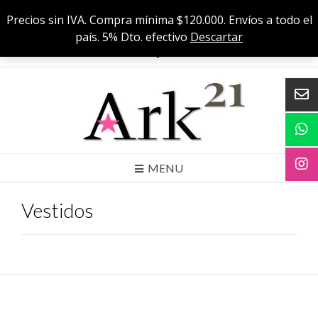
Skip
Cuenca 556 C, CABA
Precios sin IVA. Compra mínima $120.000. Envíos a todo el
to
Precios sin IVA. Compra mínima $120000. Envíos a todo el país. 5% Dto.
país. 5% Dto. efectivo
Descartar
efectivo
content
MENU
Vestidos