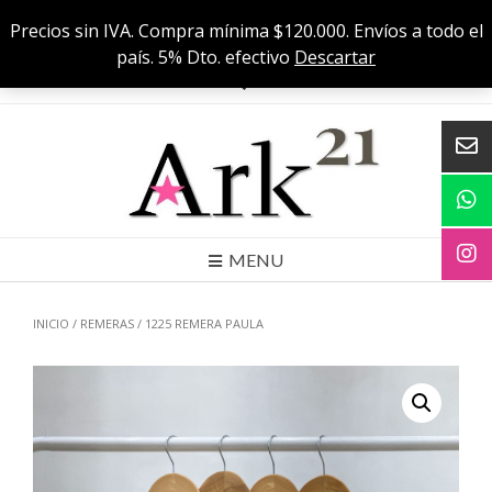
Skip
Cuenca 556 C, CABA
Precios sin IVA. Compra mínima $120.000. Envíos a todo el
to
Precios sin IVA. Compra mínima $120000. Envíos a todo el país. 5% Dto.
país. 5% Dto. efectivo
Descartar
efectivo
content
MENU
INICIO
/
REMERAS
/ 1225 REMERA PAULA