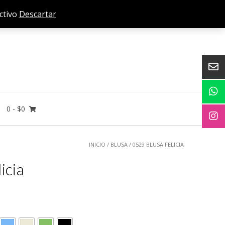
ectivo
n IVA. Compra mínima $120000. Envíos a todo el país. 5% Dto. efectivo
Descartar
0
- $0
INICIO
/
BLUSA
/ 0529 BLUSA FELICIA
icia