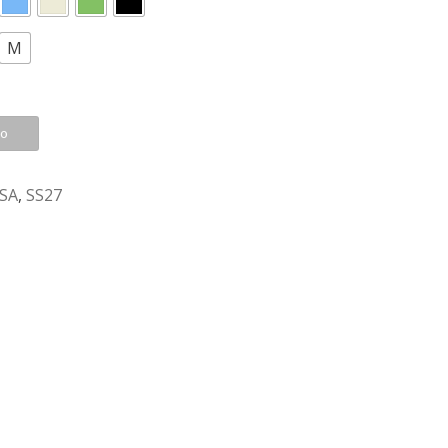
M
to
SA
,
SS27