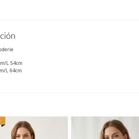
ción
oderie
cm/L 54cm
cm/L 64cm
O