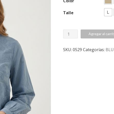
Color
L
Talle
0529
Agregar al carri
Blusa
Felicia
SKU:
0529
Categorías:
BLU
cantidad