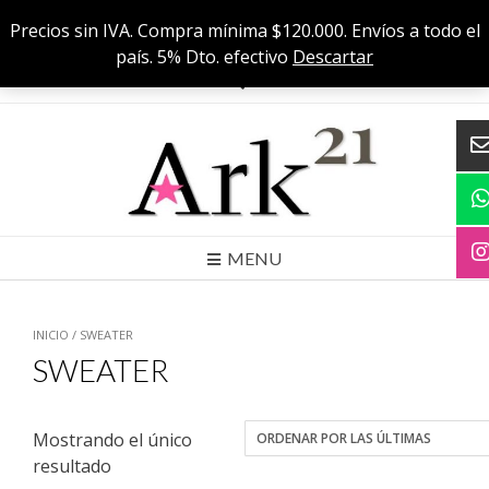
Skip
Cuenca 556 C, CABA
Precios sin IVA. Compra mínima $120.000. Envíos a todo el
to
Precios sin IVA. Compra mínima $120000. Envíos a todo el país. 5% Dto.
país. 5% Dto. efectivo
Descartar
efectivo
content
MENU
INICIO
/ SWEATER
SWEATER
Mostrando el único
resultado