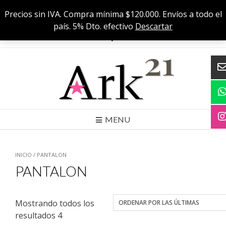
Skip
Cuenca 556 C, CABA
Precios sin IVA. Compra mínima $120.000. Envíos a todo el
to
Precios sin IVA. Compra mínima $120000. Envíos a todo el país. 5% Dto.
país. 5% Dto. efectivo
Descartar
efectivo
content
MENU
INICIO
/ PANTALON
PANTALON
Mostrando todos los
resultados 4